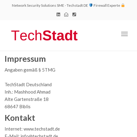
Network Security Solutions SME - Techstadt DE
Firewall Experte
Toggl
naviga
Impressum
Angaben gemäß § 5TMG
TechStadt Deutschland
Inh.: Mashhood Ahmad
Alte Gartenstraße 18
68647 Biblis
Kontakt
Internet: www.techstadt.de
E-Mail: info@techstadt.de